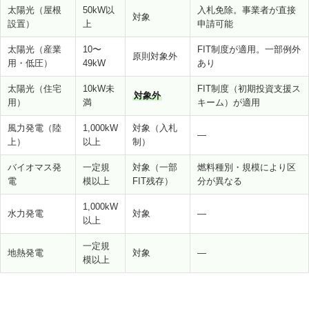
太陽光（屋根
50kW以
入札免除。事業者が直接
対象
設置）
上
申請可能
太陽光（産業
10〜
FIT制度が適用。一部例外
原則対象外
用・低圧）
49kW
あり
太陽光（住宅
10kW未
FIT制度（初期投資支援ス
対象外
用）
満
キーム）が適用
風力発電（陸
1,000kW
対象（入札
—
上）
以上
制）
バイオマス発
一定規
対象（一部
燃料種別・規模により区
電
模以上
FIT残存）
分が異なる
1,000kW
水力発電
対象
—
以上
一定規
地熱発電
対象
—
模以上
個人の住宅用太陽光発電はFIP対象外です