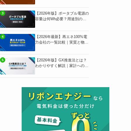
必要スペック早見表
【2026年版】ポータブル電源の
3
容量は何Wh必要？用途別の独
自計算と早見表
【2026年最新】再エネ100%電
4
力会社の一覧比較｜実質と物理
の違いで選ぶ
【2026年版】GX推進法とは？
5
わかりやすく解説｜家計への影
響も独自試算