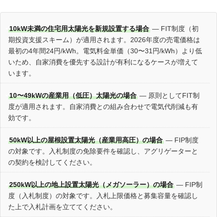
10kW未満の住宅用太陽光を新規設置する場合
— FIT制度（初
期投資支援スキーム）が適用されます。2026年度の売電価格は
最初の4年間24円/kWh。電気料金単価（30〜31円/kWh）より低
いため、自家消費を優先する設計が有利になるケースが増えて
います。
10〜49kWの産業用（低圧）太陽光の場合
— 原則としてFIT制
度が適用されます。自家消費との組み合わせで電気代削減も有
効です。
50kW以上の屋根設置太陽光（産業用高圧）の場合
— FIP制度
の対象です。入札制度の免除要件を確認し、アグリゲーターと
の契約を検討してください。
250kW以上の地上設置太陽光（メガソーラー）の場合
— FIP制
度（入札制度）の対象です。入札上限価格と募集容量を確認し
た上で入札計画を立ててください。