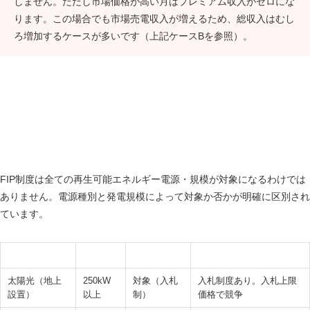
しません。ただし市場価格が高い月はプレミアム収入がゼロにな
ります。この場合でも市場売電収入が増えるため、総収入はむし
ろ増加するケースが多いです（上記ケースBを参照）。
FIP制度の対象電源と規模（住宅用10kW未満はFIP
対象外）
FIP制度は全ての再生可能エネルギー電源・規模が対象になるわけでは
ありません。電源種別と発電規模によって対象か否かが明確に区別され
ています。
電源種別
規模
FIP対象
備考
太陽光（地上
250kW
対象（入札
入札制度あり。入札上限
設置）
以上
制）
価格で競争