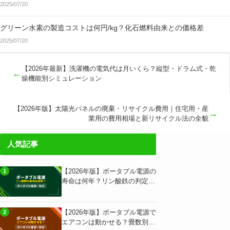
2025/07/20
グリーン水素の製造コストは何円/kg？化石燃料由来との価格差
2025/07/20
【2026年最新】洗濯機の電気代は月いくら？縦型・ドラム式・乾
←
燥機能別シミュレーション
【2026年版】太陽光パネルの廃棄・リサイクル費用｜住宅用・産
→
業用の費用相場と新リサイクル法の全貌
人気記事
【2026年版】ポータブル電源の
1
寿命は何年？リン酸鉄の判定基
準と用途別独自試算
【2026年版】ポータブル電源で
2
エアコンは動かせる？畳数別の