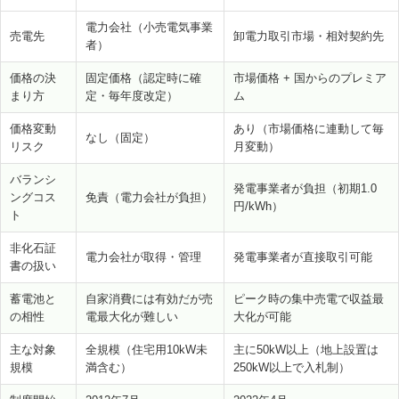
電力会社（小売電気事業
売電先
卸電力取引市場・相対契約先
者）
価格の決
固定価格（認定時に確
市場価格 + 国からのプレミア
まり方
定・毎年度改定）
ム
価格変動
あり（市場価格に連動して毎
なし（固定）
リスク
月変動）
バランシ
発電事業者が負担（初期1.0
ングコス
免責（電力会社が負担）
円/kWh）
ト
非化石証
電力会社が取得・管理
発電事業者が直接取引可能
書の扱い
蓄電池と
自家消費には有効だが売
ピーク時の集中売電で収益最
の相性
電最大化が難しい
大化が可能
主な対象
全規模（住宅用10kW未
主に50kW以上（地上設置は
規模
満含む）
250kW以上で入札制）