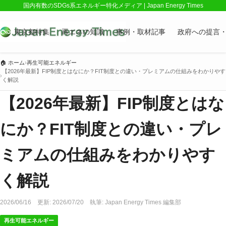
国内有数のSDGs系エネルギー特化メディア | Japan Energy Times
東京都特集
再エネの知識
事例・取材記事
政府への提言
🏠
ホーム
›
再生可能エネルギー
【2026年最新】FIP制度とはなにか？FIT制度との違い・プレミアムの仕組みをわかりやす
›
く解説
【2026年最新】FIP制度とはな
にか？FIT制度との違い・プレ
ミアムの仕組みをわかりやす
く解説
2026/06/16
更新:
2026/07/20
執筆:
Japan Energy Times 編集部
再生可能エネルギー