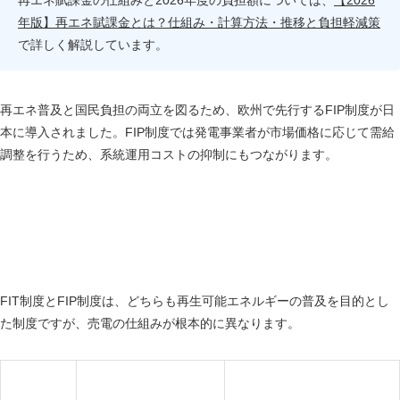
再エネ賦課金の仕組みと2026年度の負担額については、
【2026
年版】再エネ賦課金とは？仕組み・計算方法・推移と負担軽減策
で詳しく解説しています。
再エネ普及と国民負担の両立を図るため、欧州で先行するFIP制度が日
本に導入されました。FIP制度では発電事業者が市場価格に応じて需給
調整を行うため、系統運用コストの抑制にもつながります。
FIT制度との違いを比較表で解説（2026年版）
FIT制度とFIP制度は、どちらも再生可能エネルギーの普及を目的とし
た制度ですが、売電の仕組みが根本的に異なります。
FIT制度（固定価格買取
FIP制度（プレミアム付き市
比較項目
制度）
場連動）