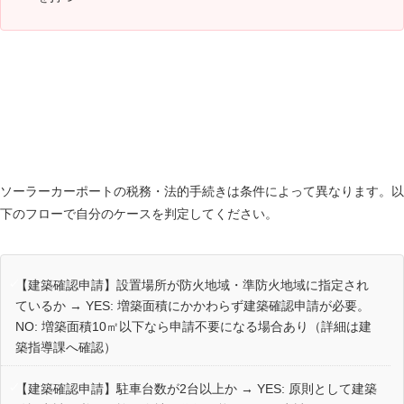
固定資産税・建築確認申請の要否判定フロー〔独
自〕
ソーラーカーポートの税務・法的手続きは条件によって異なります。以
下のフローで自分のケースを判定してください。
【建築確認申請】設置場所が防火地域・準防火地域に指定され
ているか → YES: 増築面積にかかわらず建築確認申請が必要。
NO: 増築面積10㎡以下なら申請不要になる場合あり（詳細は建
築指導課へ確認）
【建築確認申請】駐車台数が2台以上か → YES: 原則として建築