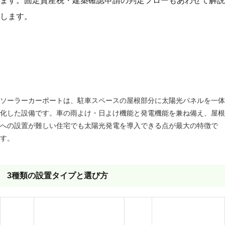
ます。固定資産税・建築確認申請の判定フローもあわせて解説
します。
ソーラーカーポートとは？屋根設置との主な違い
ソーラーカーポートは、駐車スペースの屋根部分に太陽光パネルを一体
化した設備です。車の雨よけ・日よけ機能と発電機能を兼ね備え、屋根
への設置が難しい住宅でも太陽光発電を導入できる点が最大の特徴で
す。
3種類の設置タイプと選び方
費用
タイプ
特徴
向いている人
目安