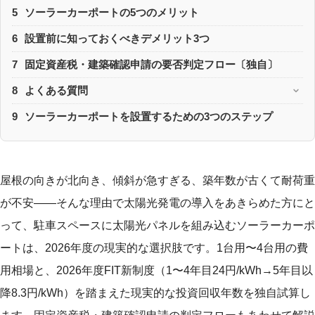
5
ソーラーカーポートの5つのメリット
6
設置前に知っておくべきデメリット3つ
7
固定資産税・建築確認申請の要否判定フロー〔独自〕
8
よくある質問
9
ソーラーカーポートを設置するための3つのステップ
屋根の向きが北向き、傾斜が急すぎる、築年数が古くて耐荷重
が不安——そんな理由で太陽光発電の導入をあきらめた方にと
って、駐車スペースに太陽光パネルを組み込むソーラーカーポ
ートは、2026年度の現実的な選択肢です。1台用〜4台用の費
用相場と、2026年度FIT新制度（1〜4年目24円/kWh→5年目以
降8.3円/kWh）を踏まえた現実的な投資回収年数を独自試算し