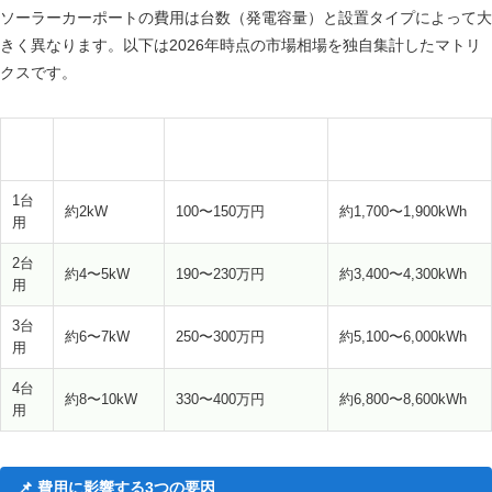
ソーラーカーポートの費用は台数（発電容量）と設置タイプによって大
きく異なります。以下は2026年時点の市場相場を独自集計したマトリ
クスです。
パネル容量目
費用相場（工事費込
年間発電量目安（東
台数
安
み）
京）
1台
約2kW
100〜150万円
約1,700〜1,900kWh
用
2台
約4〜5kW
190〜230万円
約3,400〜4,300kWh
用
3台
約6〜7kW
250〜300万円
約5,100〜6,000kWh
用
4台
約8〜10kW
330〜400万円
約6,800〜8,600kWh
用
費用に影響する3つの要因