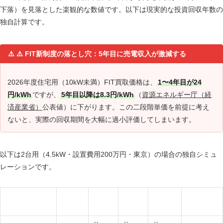
下落）を見落とした楽観的な数値です。以下は現実的な投資回収年数の
独自計算です。
⚠️ FIT新制度の落とし穴：5年目に売電収入が激減する
2026年度住宅用（10kW未満）FIT買取価格は、
1〜4年目が24
円/kWh
ですが、
5年目以降は8.3円/kWh
（
資源エネルギー庁（経
済産業省）
公表値）に下がります。この二段階単価を前提に考え
ないと、実際の回収期間を大幅に過小評価してしまいます。
以下は2台用（4.5kW・設置費用200万円・東京）の場合の独自シミュ
レーションです。
売電単
年間節
年間売
年間合
累計経済
期間
価
約額
電収入
計
効果