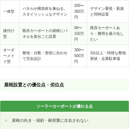
200〜
パネルが構造材を兼ねる。
デザイン重視・新築
一体型
350万
スタイリッシュなデザイン
と同時設置
円
80〜
既存カーポートあ
後付け
既存カーポートの屋根にパ
150万
り・費用を最小化し
型
ネルを架台ごと設置
円
たい
オーダ
300〜
敷地・台数・形状に合わせ
3台以上・特殊な敷地
ーメイ
500万
て完全設計
形状・企業駐車場
ド型
円
屋根設置との優位点・劣位点
ソーラーカーポートが優れる点
屋根の向き・傾斜・耐荷重に左右されない