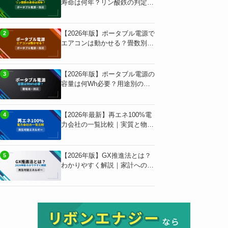
寿命は何年？リン酸鉄の判定基
準と用途別独自試算
【2026年版】ポータブル電源で
2
エアコンは動かせる？畳数別の
必要スペック早見表
【2026年版】ポータブル電源の
3
容量は何Wh必要？用途別の独
自計算と早見表
【2026年最新】再エネ100%電
4
力会社の一覧比較｜実質と物理
の違いで選ぶ
【2026年版】GX推進法とは？
5
わかりやすく解説｜家計への影
響も独自試算