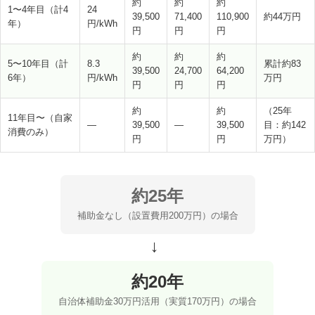
約
約
約
1〜4年目（計4
24
39,500
71,400
110,900
約44万円
年）
円/kWh
円
円
円
約
約
約
5〜10年目（計
8.3
累計約83
39,500
24,700
64,200
6年）
円/kWh
万円
円
円
円
約
約
（25年
11年目〜（自家
—
39,500
—
39,500
目：約142
消費のみ）
円
円
万円）
約25年
補助金なし（設置費用200万円）の場合
→
約20年
自治体補助金30万円活用（実質170万円）の場合