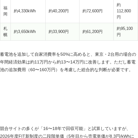
約
福
約4,330kWh
約40,200円
約72,600円
112,800
岡
円
札
約95,100
約3,650kWh
約33,900円
約61,200円
幌
円
蓄電池を追加して自家消費率を50%に高めると、東京・2台用の場合の
年間経済効果は約11万円から約13〜14万円に改善します。ただし蓄電
池の追加費用（60〜160万円）を考慮した総合的な判断が必要です。
FIT新制度を踏まえた投資回収年数〔2026年版独自
計算〕
競合サイトの多くが「16〜18年で回収可能」と試算していますが、
2026年度FIT新制度の二段階単価（5年目から売電単価が8.3円/kWhに