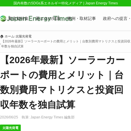
国内有数のSDGs系エネルギー特化メディア | Japan Energy Times
東京都特集
再エネの知識
事例・取材記事
政府への提言
🏠
ホーム
›
太陽光発電
【2026年最新】ソーラーカーポートの費用とメリット｜台数別費用マトリクスと投資回収
›
年数を独自試算
【2026年最新】ソーラーカー
ポートの費用とメリット｜台
数別費用マトリクスと投資回
収年数を独自試算
2026/06/25
執筆:
Japan Energy Times 編集部
太陽光発電