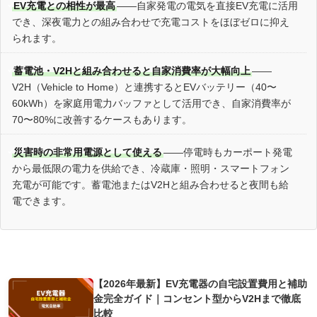
EV充電との相性が最高
——自家発電の電気を直接EV充電に活用
でき、深夜電力との組み合わせで充電コストをほぼゼロに抑え
られます。
蓄電池・V2Hと組み合わせると自家消費率が大幅向上
——
V2H（Vehicle to Home）と連携するとEVバッテリー（40〜
60kWh）を家庭用電力バッファとして活用でき、自家消費率が
70〜80%に改善するケースもあります。
災害時の非常用電源として使える
——停電時もカーポート発電
から最低限の電力を供給でき、冷蔵庫・照明・スマートフォン
充電が可能です。蓄電池またはV2Hと組み合わせると夜間も給
電できます。
あわせて読みたい
【2026年最新】EV充電器の自宅設置費用と補助
金完全ガイド｜コンセント型からV2Hまで徹底
比較