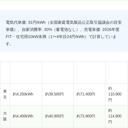
電気代単価: 31円/kWh（全国家庭電気製品公正取引協議会の目安
単価）、自家消費率: 30%（蓄電池なし）、売電単価: 2026年度
FIT・住宅用10kW未満（1〜4年目24円/kWh）で計算していま
す。
2台用
年間節約額
地
年間売電収入
年間合計
（4.5kW）年間
（自家消費
域
（1〜4年目）
経済効果
発電量
分）
約
東
約4,250kWh
約39,500円
約71,400円
110,900
京
円
約
大
約4,400kWh
約40,900円
約73,900円
114,800
阪
円