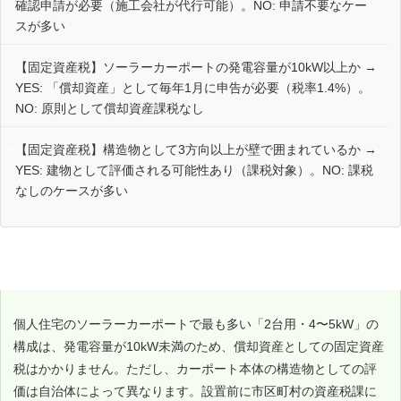
確認申請が必要（施工会社が代行可能）。NO: 申請不要なケー
スが多い
【固定資産税】ソーラーカーポートの発電容量が10kW以上か →
YES: 「償却資産」として毎年1月に申告が必要（税率1.4%）。
NO: 原則として償却資産課税なし
【固定資産税】構造物として3方向以上が壁で囲まれているか →
YES: 建物として評価される可能性あり（課税対象）。NO: 課税
なしのケースが多い
住宅用2台用（10kW未満）は固定資産税が原則かからない
個人住宅のソーラーカーポートで最も多い「2台用・4〜5kW」の
構成は、発電容量が10kW未満のため、償却資産としての固定資産
税はかかりません。ただし、カーポート本体の構造物としての評
価は自治体によって異なります。設置前に市区町村の資産税課に