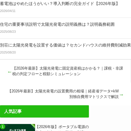
蓄電池はやめたほうがいい？導入判断の完全ガイド【2026年版】
2026/04/11
住宅の重要事項説明で太陽光発電の説明義務は？説明義務範囲
2025/08/23
別荘に太陽光発電を設置する価値は？セカンドハウスの維持費削減効果
2025/08/20
【2026年最新】太陽光発電に固定資産税はかかる？｜課税・非課
←
税の判定フローと税額シミュレーション
【2026年最新】太陽光発電の設置費用の相場｜経産省データ×kW
→
別独自費用マトリクスで解説
人気記事
【2026年版】ポータブル電源の
1