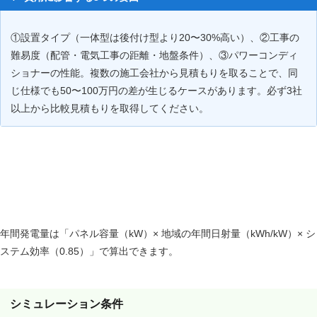
①設置タイプ（一体型は後付け型より20〜30%高い）、②工事の
難易度（配管・電気工事の距離・地盤条件）、③パワーコンディ
ショナーの性能。複数の施工会社から見積もりを取ることで、同
じ仕様でも50〜100万円の差が生じるケースがあります。必ず3社
以上から比較見積もりを取得してください。
台数・地域別の年間発電量と経済効果〔独自試算〕
年間発電量は「パネル容量（kW）× 地域の年間日射量（kWh/kW）× シ
ステム効率（0.85）」で算出できます。
シミュレーション条件