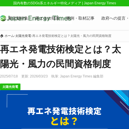
国内有数のSDGs系エネルギー特化メディア | Japan Energy Times
東京都特集
再エネの知識
事例・取材記事
政府への提言
🏠
ホーム
›
太陽光発電
›
再エネ発電技術検定とは？太陽光・風力の民間資格制度
再エネ発電技術検定とは？太
陽光・風力の民間資格制度
2025/07/18
更新:
2026/03/23
執筆:
Japan Energy Times 編集部
太陽光発電