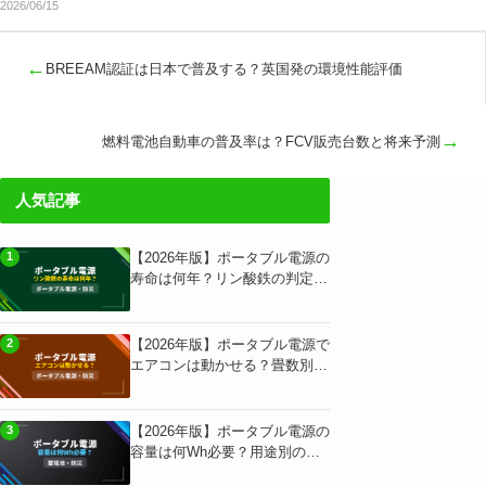
2026/06/15
←
BREEAM認証は日本で普及する？英国発の環境性能評価
→
燃料電池自動車の普及率は？FCV販売台数と将来予測
人気記事
【2026年版】ポータブル電源の
1
寿命は何年？リン酸鉄の判定基
準と用途別独自試算
【2026年版】ポータブル電源で
2
エアコンは動かせる？畳数別の
必要スペック早見表
【2026年版】ポータブル電源の
3
容量は何Wh必要？用途別の独
自計算と早見表