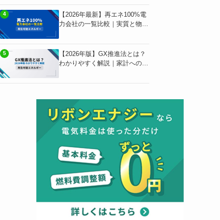
【2026年最新】再エネ100%電
4
力会社の一覧比較｜実質と物理
の違いで選ぶ
【2026年版】GX推進法とは？
5
わかりやすく解説｜家計への影
響も独自試算