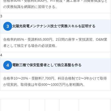
合格率50%・受験料8,800円。FIT制度・施工基準・消費者保護など
の実務知識を網羅的に習得できる。
3
太陽光発電メンテナンス技士で実務スキルを証明する
合格率約85%・受講料65,000円。2日間の座学＋実技講習。O&M業
者として独立する場合の必須資格。
4
電験三種で保安監督者として独立基盤を作る
合格率10〜20%・受験料7,700円。科目合格制で2〜3年かけて取得
が現実的。取得後は年収600〜1000万円も射程圏内。
取得費
合格
資格名
年収目安
おすすめ対象
用
率