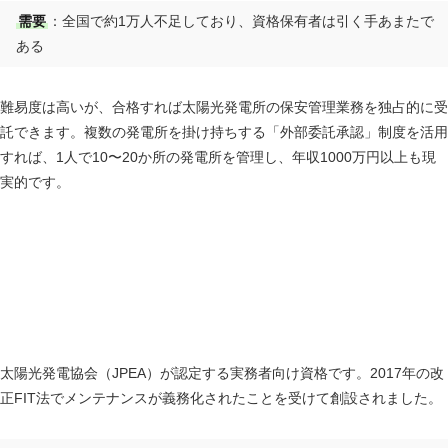
需要
：全国で約1万人不足しており、資格保有者は引く手あまたで
ある
難易度は高いが、合格すれば太陽光発電所の保安管理業務を独占的に受
託できます。複数の発電所を掛け持ちする「外部委託承認」制度を活用
すれば、1人で10〜20か所の発電所を管理し、年収1000万円以上も現
実的です。
太陽光発電メンテナンス技士｜受講料65000円・3
年更新
太陽光発電協会（JPEA）が認定する実務者向け資格です。2017年の改
正FIT法でメンテナンスが義務化されたことを受けて創設されました。