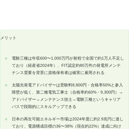
なぜ今再エネ資格が注目されるのか｜市場2.9兆円
と人材不足
メリット
電験三種は年収600〜1,000万円が射程で全国で約1万人不足し
ており（経産省2024年）、FIT認定約80万件の発電所メンテ
ナンス需要を背景に資格保有者は確実に雇用される
太陽光発電アドバイザーは受験料8,800円・合格率50%と参入
障壁が低く、第二種電気工事士（合格率約60%・9,300円）→
アドバイザー→メンテナンス技士→電験三種というキャリア
パスで段階的にスキルアップできる
日本の再生可能エネルギー市場は2024年度に約2.9兆円に達し
ており、電源構成目標の36〜38%（現在約22%）達成に向け