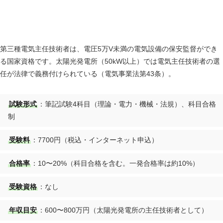
電験三種｜合格率10〜20%・年収600〜800万円
第三種電気主任技術者は、電圧5万V未満の電気設備の保安監督ができ
る国家資格です。太陽光発電所（50kW以上）では電気主任技術者の選
任が法律で義務付けられている（電気事業法第43条）。
試験形式
：筆記試験4科目（理論・電力・機械・法規）、科目合格
制
受験料
：7700円（税込・インターネット申込）
合格率
：10〜20%（科目合格を含む。一発合格率は約10%）
受験資格
：なし
年収目安
：600〜800万円（太陽光発電所の主任技術者として）