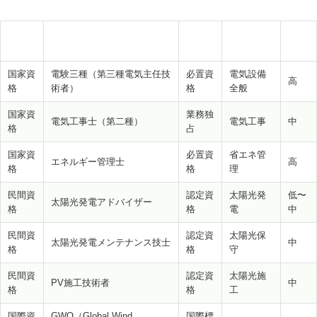
難易
分類
資格名
種別
対象分野
度
国家資
電験三種（第三種電気主任技
必置資
電気設備
高
格
術者）
格
全般
国家資
業務独
電気工事士（第二種）
電気工事
中
格
占
国家資
必置資
省エネ管
エネルギー管理士
高
格
格
理
民間資
認定資
太陽光発
低〜
太陽光発電アドバイザー
格
格
電
中
民間資
認定資
太陽光保
太陽光発電メンテナンス技士
中
格
格
守
民間資
認定資
太陽光施
PV施工技術者
中
格
格
工
国際資
GWO（Global Wind
国際標