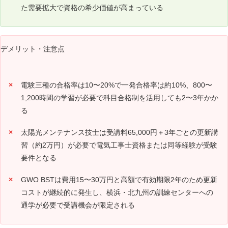
た需要拡大で資格の希少価値が高まっている
デメリット・注意点
電験三種の合格率は10〜20%で一発合格率は約10%、800〜
1,200時間の学習が必要で科目合格制を活用しても2〜3年かか
る
太陽光メンテナンス技士は受講料65,000円＋3年ごとの更新講
習（約2万円）が必要で電気工事士資格または同等経験が受験
要件となる
GWO BSTは費用15〜30万円と高額で有効期限2年のため更新
コストが継続的に発生し、横浜・北九州の訓練センターへの
通学が必要で受講機会が限定される