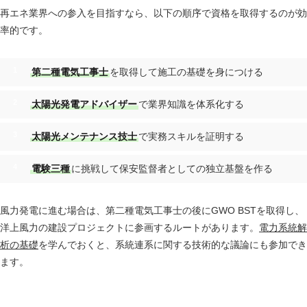
再エネ業界への参入を目指すなら、以下の順序で資格を取得するのが効
率的です。
第二種電気工事士
を取得して施工の基礎を身につける
太陽光発電アドバイザー
で業界知識を体系化する
太陽光メンテナンス技士
で実務スキルを証明する
電験三種
に挑戦して保安監督者としての独立基盤を作る
風力発電に進む場合は、第二種電気工事士の後にGWO BSTを取得し、
洋上風力の建設プロジェクトに参画するルートがあります。
電力系統解
析の基礎
を学んでおくと、系統連系に関する技術的な議論にも参加でき
ます。
あわせて読みたい