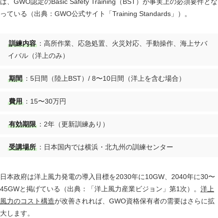
は、GWO認定のBasic Safety Training（BST）が事実上の必須要件とな
っている（出典：GWO公式サイト「Training Standards」）。
訓練内容
：高所作業、応急処置、火災対応、手動操作、海上サバ
イバル（洋上のみ）
期間
：5日間（陸上BST）/ 8〜10日間（洋上を含む場合）
費用
：15〜30万円
有効期限
：2年（更新訓練あり）
受講場所
：日本国内では横浜・北九州の訓練センター
日本政府は洋上風力発電の導入目標を2030年に10GW、2040年に30〜
45GWと掲げている（出典：「洋上風力産業ビジョン」第1次）。
洋上
風力のコスト構造
が改善されれば、GWO資格保有者の需要はさらに拡
大します。