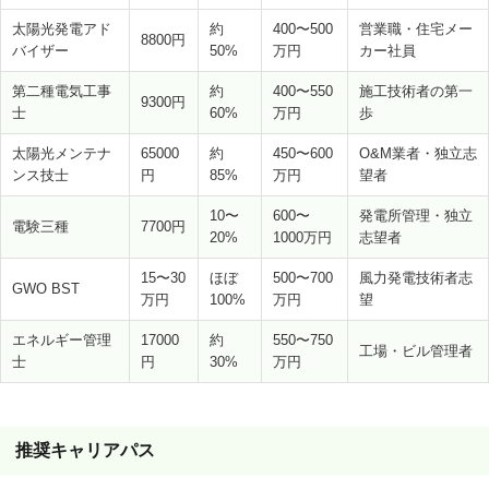
太陽光発電アド
約
400〜500
営業職・住宅メー
8800円
バイザー
50%
万円
カー社員
第二種電気工事
約
400〜550
施工技術者の第一
9300円
士
60%
万円
歩
太陽光メンテナ
65000
約
450〜600
O&M業者・独立志
ンス技士
円
85%
万円
望者
10〜
600〜
発電所管理・独立
電験三種
7700円
20%
1000万円
志望者
15〜30
ほぼ
500〜700
風力発電技術者志
GWO BST
万円
100%
万円
望
エネルギー管理
17000
約
550〜750
工場・ビル管理者
士
円
30%
万円
推奨キャリアパス